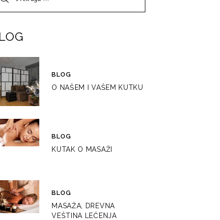
LOG
BLOG
O NAŠEM I VAŠEM KUTKU
BLOG
KUTAK O MASAŽI
BLOG
MASAŽA, DREVNA
VEŠTINA LEČENJA