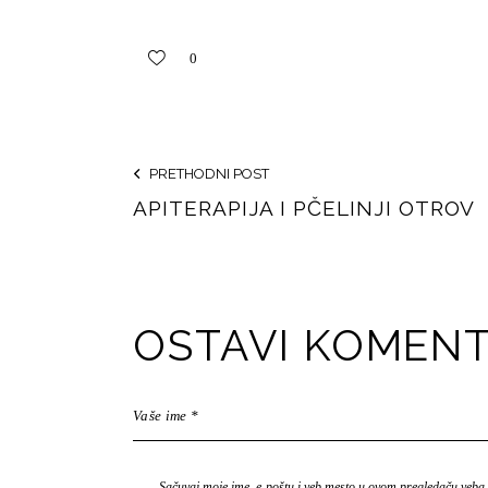
0
PRETHODNI POST
APITERAPIJA I PČELINJI OTROV
OSTAVI KOMEN
Sačuvaj moje ime, e-poštu i veb mesto u ovom pregledaču veba 