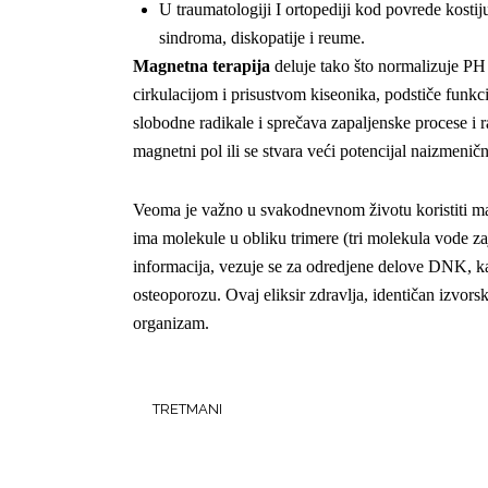
U traumatologiji I ortopediji kod povrede kostiju
sindroma, diskopatije i reume.
Magnetna terapija
deluje tako što normalizuje PH
cirkulacijom i prisustvom kiseonika, podstiče funkc
slobodne radikale i sprečava zapaljenske procese i r
magnetni pol ili se stvara veći potencijal naizmeni
Veoma je važno u svakodnevnom životu koristiti m
ima molekule u obliku trimere (tri molekula vode z
informacija, vezuje se za odredjene delove DNK, ka
osteoporozu. Ovaj eliksir zdravlja, identičan izvorsk
organizam.
TRETMANI