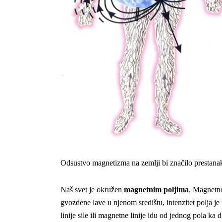
Odsustvo magnetizma na zemlji bi značilo prestanak 
Naš svet je okružen
magnetnim poljima
. Magnetno
gvozdene lave u njenom središtu, intenzitet polja je r
linije sile ili magnetne linije idu od jednog pola k