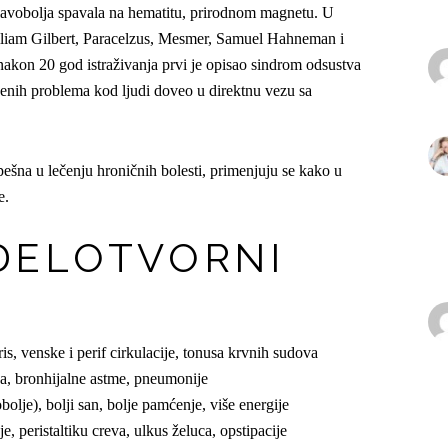
lavobolja spavala na hematitu, prirodnom magnetu. U
lliam Gilbert, Paracelzus, Mesmer, Samuel Hahneman i
kon 20 god istraživanja prvi je opisao sindrom odsustva
enih problema kod ljudi doveo u direktnu vezu sa
ešna u lečenju hroničnih bolesti, primenjuju se kako u
e.
DELOTVORNI
is, venske i perif cirkulacije, tonusa krvnih sudova
sa, bronhijalne astme, pneumonije
lje), bolji san, bolje pamćenje, više energije
, peristaltiku creva, ulkus želuca, opstipacije