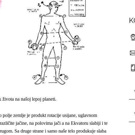
K
života na našoj lepoj planeti.
 polje zemlje je produkt rotacije usijane, uglavnom
azličite jačine, na polovima jači a na Ekvatoru slabiji i te
a drugom. Sa druge strane i samo naše telo produkuje slaba