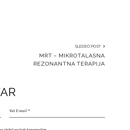
SLEDEĆI POST
MRT – MIKROTALASNA
REZONANTNA TERAPIJA
TAR
za sledeći put kada komentarišem.