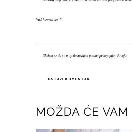
Slažem se da se moji dostavljeni podaci prikupljaju i čuvaju.
MOŽDA ĆE VAM 