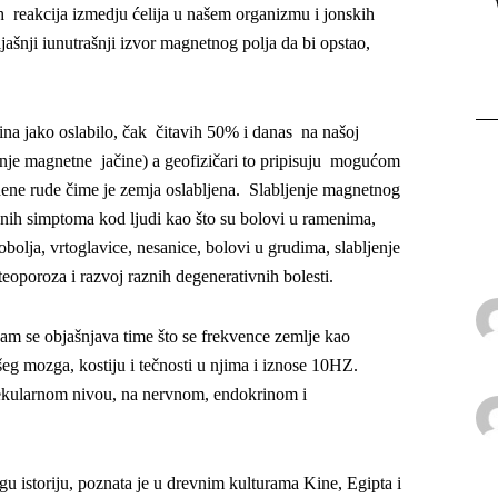
h reakcija izmedju ćelija u našem organizmu i jonskih
jašnji iunutrašnji izvor magnetnog polja da bi opstao,
na jako oslabilo, čak čitavih 50% i danas na našoj
renje magnetne jačine) a geofizičari to pripisuju mogućom
ene rude čime je zemja oslabljena. Slabljenje magnetnog
čnih simptoma kod ljudi kao što su bolovi u ramenima,
bolja, vrtoglavice, nesanice, bolovi u grudima, slabljenje
teoporoza i razvoj raznih degenerativnih bolesti.
am se objašnjava time što se frekvence zemlje kao
eg mozga, kostiju i tečnosti u njima i iznose 10HZ.
ekularnom nivou, na nervnom, endokrinom i
 istoriju, poznata je u drevnim kulturama Kine, Egipta i