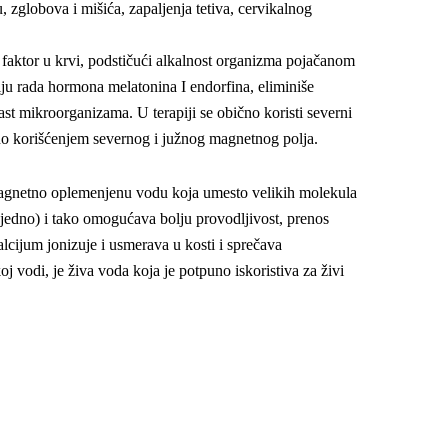
, zglobova i mišića, zapaljenja tetiva, cervikalnog
 faktor u krvi, podstičući alkalnost organizma pojačanom
iju rada hormona melatonina I endorfina, eliminiše
ast mikroorganizama. U terapiji se obično koristi severni
čno korišćenjem severnog i južnog magnetnog polja.
agnetno oplemenjenu vodu koja umesto velikih molekula
ajedno) i tako omogućava bolju provodljivost, prenos
lcijum jonizuje i usmerava u kosti i sprečava
oj vodi, je živa voda koja je potpuno iskoristiva za živi