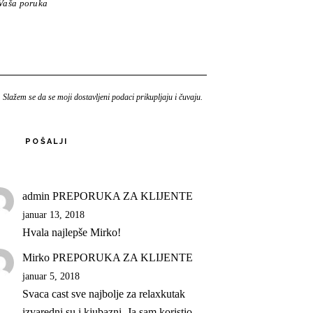
Slažem se da se moji dostavljeni podaci prikupljaju i čuvaju.
POŠALJI
admin
PREPORUKA ZA KLIJENTE
januar 13, 2018
Hvala najlepše Mirko!
Mirko
PREPORUKA ZA KLIJENTE
januar 5, 2018
Svaca cast sve najbolje za relaxkutak
izvaredni su i kjubazni. Ja sam koristio