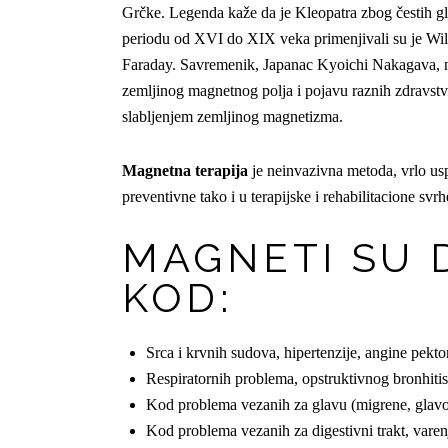
Grčke. Legenda kaže da je Kleopatra zbog čestih g
periodu od XVI do XIX veka primenjivali su je Wi
Faraday. Savremenik, Japanac Kyoichi Nakagava, na
zemljinog magnetnog polja i pojavu raznih zdravstv
slabljenjem zemljinog magnetizma.
Magnetna terapija
je neinvazivna metoda, vrlo usp
preventivne tako i u terapijske i rehabilitacione svrh
MAGNETI SU 
KOD:
Srca i krvnih sudova, hipertenzije, angine pektor
Respiratornih problema, opstruktivnog bronhiti
Kod problema vezanih za glavu (migrene, glavobo
Kod problema vezanih za digestivni trakt, varenje