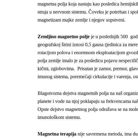
magnetna polja koja nastaju kao posledica hemijski
struja u nervnom sistemu. Čoveku je potreban i spol
magnetizam majke zemlje i njegov sopstveni.
Zemljino magnetno polje
je u poslednjih 500 godi
geografskoj širini iznosi 0,5 gausa (jedinica za me
rotacijom polova i enormnom eksploatacijom gvozd
polja zemlje imalo je za posledicu pojavu nespecifi
kičmi, zglobovima. Prisutan je zamor, premor, glavo
imunog sistema, poremećaji cirkulacije i varenja, os
Blagotvorna dejstva magnetnih polja na naš organiz
planete i vode na njoj poklapaju sa frekvencama naš
Opste dejstvo magnetnog polja odražava se na mol
imunološkom sistemu.
Magnetna terapija
nije savremena metoda, ima dugu